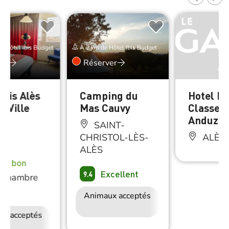
e Hôtel Ibis Budget
À 2 km de Hôtel Ibis Budget
er
Réserver
Ibis Alès
Camping du
Hotel P
e-Ville
Mas Cauvy
Classe A
Anduze
SAINT-
CHRISTOL-LÈS-
ALÈS
ÈS
ALÈS
rès bon
Excellent
9.4
Chambre
e
Animaux acceptés
Accès Internet
Wifi
ux acceptés
Petit déjeuner
Accès Internet
Wifi