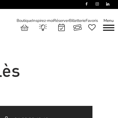
Boutique
Inspirez-moi
Réserver
Billetterie
Favoris
Menu
lès