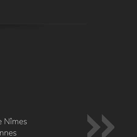
e Nîmes
nnes