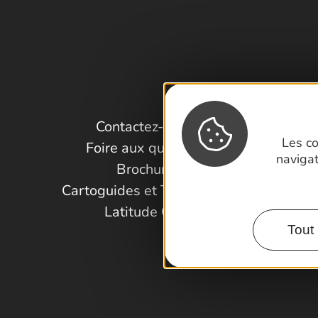
Contactez-nous !
Les co
Foire aux questions
naviga
Brochures
Cartoguides et Topoguides
Latitude Gard
Tout 