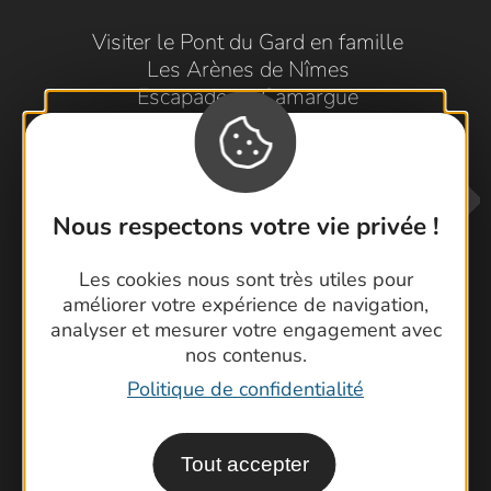
Visiter le Pont du Gard en famille
Les Arènes de Nîmes
Escapade en Camargue
Randonnée en Cévennes
Nous respectons votre vie privée !
Les cookies nous sont très utiles pour
améliorer votre expérience de navigation,
analyser et mesurer votre engagement avec
Contactez-nous !
nos contenus.
Foire aux questions
Politique de confidentialité
Brochures
Cartoguides et Topoguides
Tout accepter
Latitude Gard