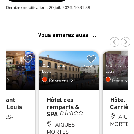
Dernière modification : 20 juil. 2026, 10:31:39
Vous aimerez aussi …
e Hôtel – Le Saint-
À 0.3 km de Hôtel – Le Saint-
À 0.3 km de Hôt
Louis
Louis
er
Réserver
Réserver
urant –
Hôtel des
Hôtel – 
it Louis
remparts &
Carrièr
SPA
GUES-
AIGUE
ES
MORTES
AIGUES-
MORTES