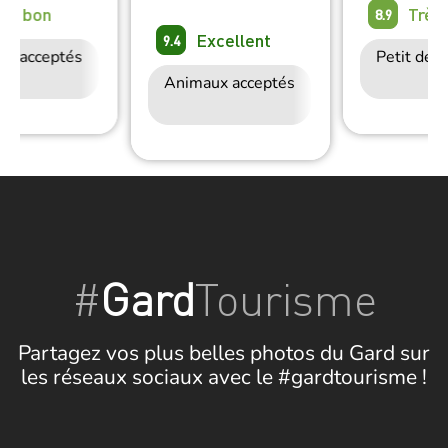
rès bon
Très
8.9
Excellent
9.4
ux acceptés
Accès Internet
Restauration
Petit déj
Wifi
Animaux acceptés
Petit déjeuner
#
Gard
Tourisme
Partagez vos plus belles photos du Gard sur
les réseaux sociaux avec le #gardtourisme !