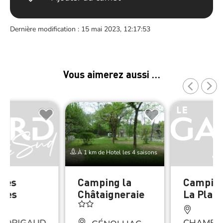
Dernière modification : 15 mai 2023, 12:17:53
Vous aimerez aussi …
À 1 km de Hotel les 4 saisons
 Les
Camping la
Campin
nes
Châtaigneraie
La Plain