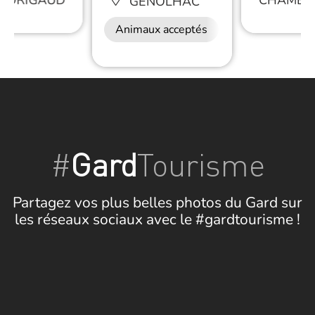
BORIGAUD
CHAMBO
GÉNOLHAC
Animaux acceptés
#
Gard
Tourisme
Partagez vos plus belles photos du Gard sur
les réseaux sociaux avec le #gardtourisme !