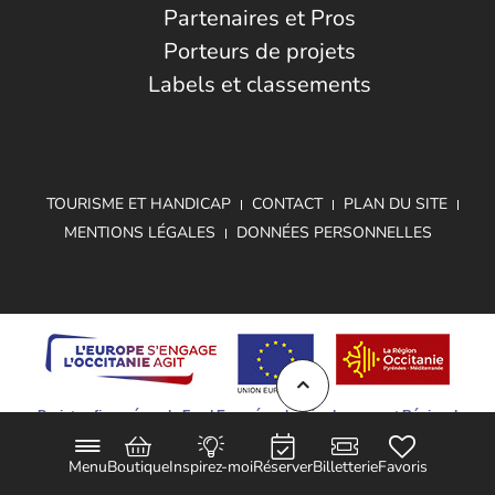
Partenaires et Pros
Porteurs de projets
Labels et classements
TOURISME ET HANDICAP
CONTACT
PLAN DU SITE
MENTIONS LÉGALES
DONNÉES PERSONNELLES
Projet cofinancé par le Fond Européen de Développement Régional
Menu
Boutique
Inspirez-moi
Réserver
Billetterie
Favoris