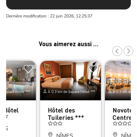
Dernière modification : 22 juin 2026, 12:25:37
Vous aimerez aussi …
e Square Hôtel ***
À 0.3 km de Square Hôtel ***
À 0.3 km de Sq
a Hôtel
Hôtel des
Novotel
Tuileries ***
Centre *
MES
NÎMES
NÎME