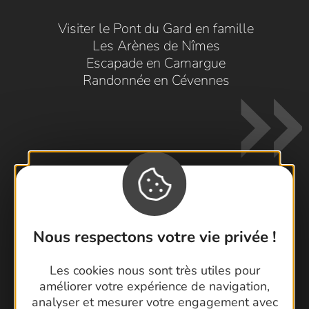
Visiter le Pont du Gard en famille
Les Arènes de Nîmes
Escapade en Camargue
Randonnée en Cévennes
Contactez-nous !
Nous respectons votre vie privée !
Foire aux questions
Brochures
Les cookies nous sont très utiles pour
Cartoguides et Topoguides
améliorer votre expérience de navigation,
analyser et mesurer votre engagement avec
Latitude Gard