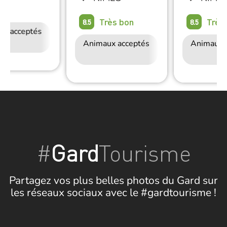
on
Très bon
Très
8.5
8.5
ux acceptés
Accès Internet
Wifi
Animaux acceptés
Accès Internet
Animaux 
Wifi
#
Gard
Tourisme
Partagez vos plus belles photos du Gard sur
les réseaux sociaux avec le #gardtourisme !