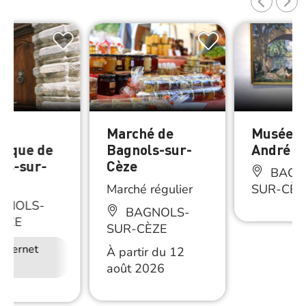
t
Marché de
Musée A
stique de
Bagnols-sur-
André
ls-sur-
Cèze
BAGN
Marché régulier
SUR-CÈZ
GNOLS-
BAGNOLS-
ÈZE
SUR-CÈZE
Internet
À partir du 12
août 2026