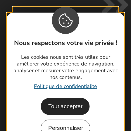
Nous respectons votre vie privée !
Contactez-nous !
Foire aux questions
Les cookies nous sont très utiles pour
Brochures
améliorer votre expérience de navigation,
analyser et mesurer votre engagement avec
Cartoguides et Topoguides
nos contenus.
Latitude Gard
Politique de confidentialité
Tout accepter
Personnaliser