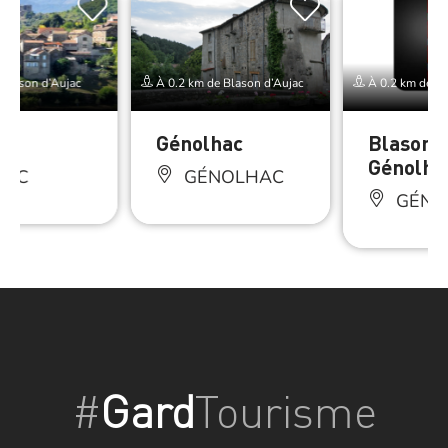
Blason d’Aujac
À 0.2 km de Blason d’Aujac
À 0.2 km de Bl
Génolhac
Blason 
Génolha
JAC
GÉNOLHAC
GÉNO
#
Gard
Tourisme