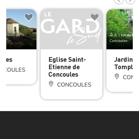
e Blason de
À 1 km de Bla
Concoules
ules
Eglise Saint-
Jardin d
Etienne de
Tomple
NCOULES
Concoules
CONC
CONCOULES