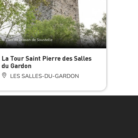
À 2 km de Blason de Soustelle
À 2 km de 
La Tour Saint Pierre des Salles
Le Ch
du Gardon
du Ga
LES SALLES-DU-GARDON
LE