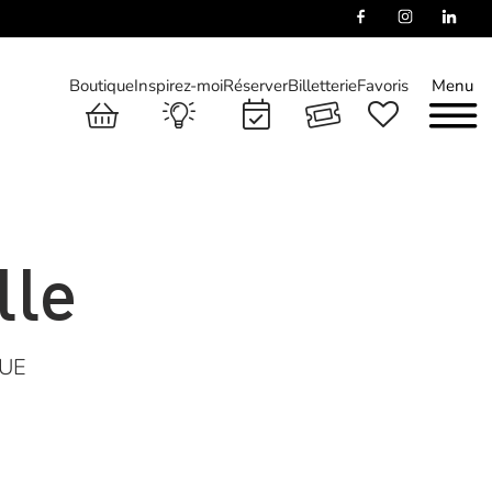
Boutique
Inspirez-moi
Réserver
Billetterie
Favoris
Menu
lle
QUE