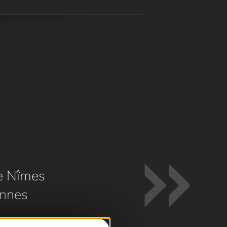
e Nîmes
nnes