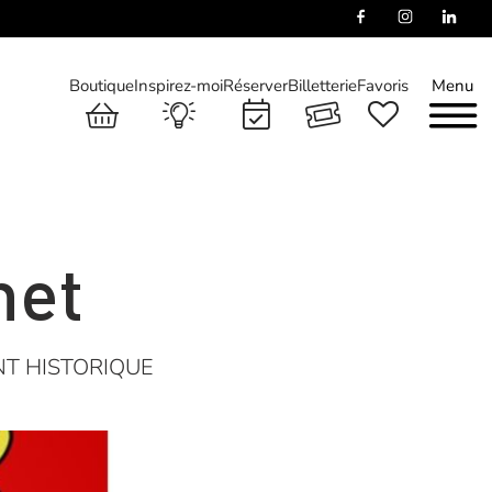
Boutique
Inspirez-moi
Réserver
Billetterie
Favoris
Menu
net
T HISTORIQUE