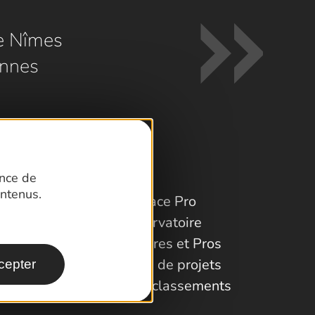
e Nîmes
nnes
ence de
ntenus.
Espace Pro
Observatoire
Partenaires et Pros
Porteurs de projets
cepter
Labels et classements