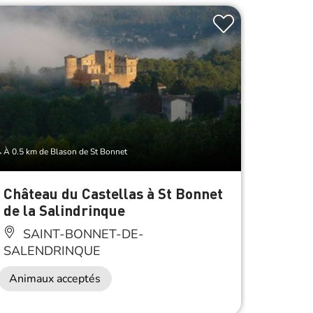
À 0.5 km de Blason de St Bonnet
À 1.5 km d
Château du Castellas à St Bonnet
Lasall
de la Salindrinque
LA
SAINT-BONNET-DE-
Anima
SALENDRINQUE
Animaux acceptés