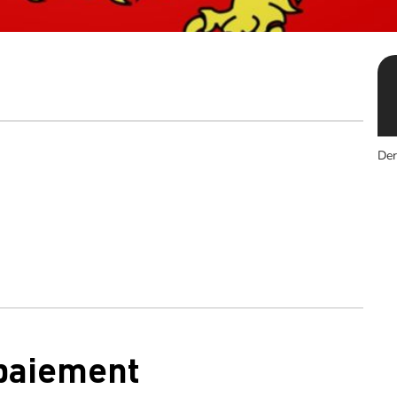
Der
 paiement