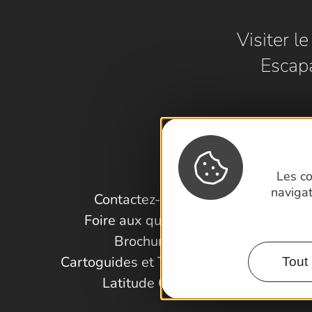
Visiter l
Escap
Les co
naviga
Contactez-nous !
Foire aux questions
Brochures
Cartoguides et Topoguides
Tout 
Latitude Gard