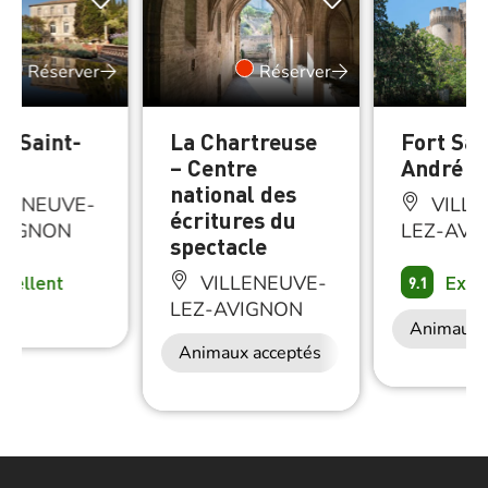
Réserver
Réserver
e Saint-
La Chartreuse
Fort Sai
é
– Centre
André
national des
LENEUVE-
VILLE
écritures du
VIGNON
LEZ-AVI
spectacle
xcellent
Exce
VILLENEUVE-
9.1
LEZ-AVIGNON
Animaux 
Animaux acceptés