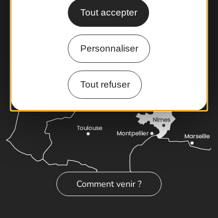
Cartoguides et Topoguides
Tout accepter
Latitude Gard
Personnaliser
Tout refuser
Comment venir ?