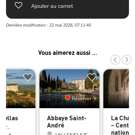
Ajouter au carnet
Dernière modification : 22 mai 2026, 07:11:40
Vous aimerez aussi …
Réserver
stellas
Abbaye Saint-
La Char
André
– Centre
NT-
national