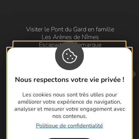
Visiter le Pont du Gard en famille
Les Arènes de Nîmes
Escapade en Camargue
Randonnée en Cévennes
Nous respectons votre vie privée !
Les cookies nous sont très utiles pour
améliorer votre expérience de navigation,
analyser et mesurer votre engagement avec
nos contenus.
Contactez-nous !
Politique de confidentialité
Foire aux questions
Brochures