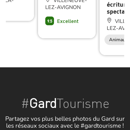
R-LA-
VILLENEUVE-
écriture
E
LEZ-AVIGNON
spectacl
Excellent
VILLE
9.5
LEZ-AVI
Animaux 
#
Gard
Tourisme
Partagez vos plus belles photos du Gard sur
les réseaux sociaux avec le #gardtourisme !