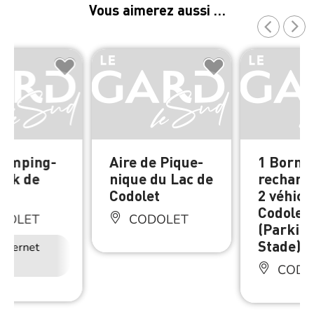
Vous aimerez aussi …
Camping-
Aire de Pique-
1 Borne
ark de
nique du Lac de
recharg
et
Codolet
2 véhicu
Codolet
DOLET
CODOLET
(Parkin
Stade)
Internet
CODO