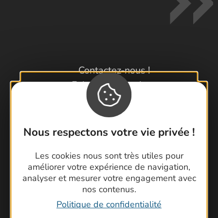
Contactez-nous !
Foire aux questions
Brochures
Cartoguides et Topoguides
Latitude Gard
Nous respectons votre vie privée !
Les cookies nous sont très utiles pour
améliorer votre expérience de navigation,
analyser et mesurer votre engagement avec
nos contenus.
Politique de confidentialité