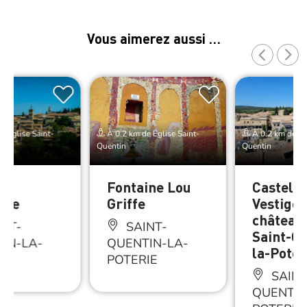
Vous aimerez aussi …
e Eglise Saint-
À 0.2 km de Eglise Saint-
À 0.2 km de Egl
Quentin
Quentin
de
Fontaine Lou
Castelu
loge
Griffe
Vestiges
château
NT-
SAINT-
Saint-Qu
IN-LA-
QUENTIN-LA-
la-Poter
IE
POTERIE
SAINT
QUENTIN