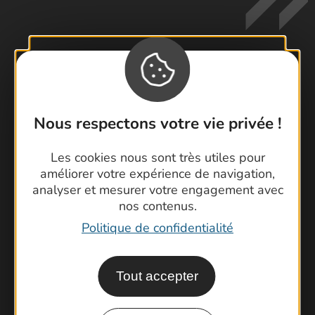
Contactez-nous !
Foire aux questions
Nous respectons votre vie privée !
Brochures
Les cookies nous sont très utiles pour
Cartoguides et Topoguides
améliorer votre expérience de navigation,
Latitude Gard
analyser et mesurer votre engagement avec
nos contenus.
Politique de confidentialité
Tout accepter