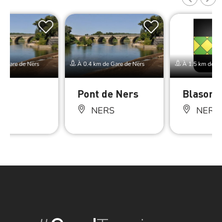
e Gare de Ners
À 0.4 km de Gare de Ners
À 1.5 km de Ga
Pont de Ners
Blason 
RS
NERS
NERS