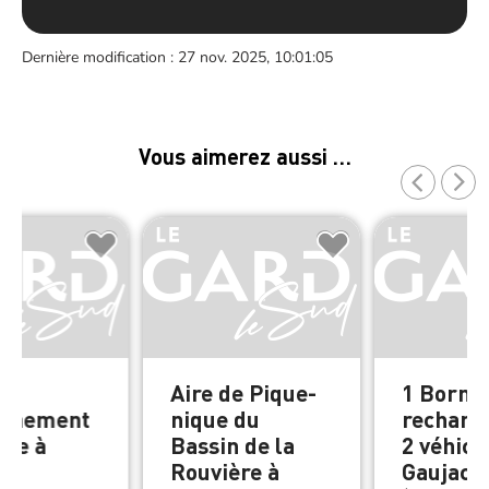
Dernière modification : 27 nov. 2025, 10:01:05
Vous aimerez aussi …
de
Aire de Pique-
1 Borne
onnement
nique du
recharg
ade à
Bassin de la
2 véhicu
c
Rouvière à
Gaujac