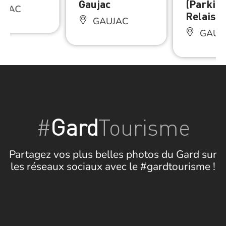
Gaujac
(Parkin
UJAC
Relais)
GAUJAC
GAUJ
#
Gard
Tourisme
Partagez vos plus belles photos du Gard sur
les réseaux sociaux avec le #gardtourisme !