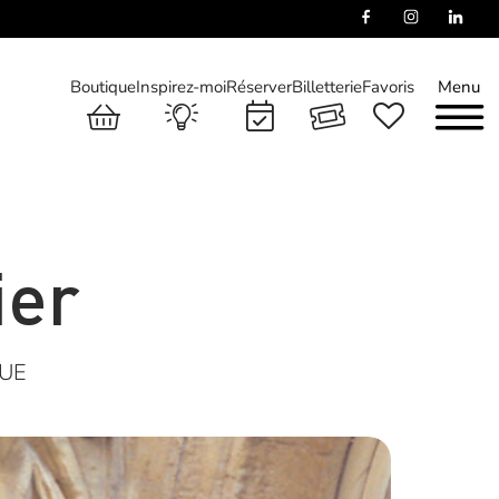
Boutique
Inspirez-moi
Réserver
Billetterie
Favoris
Menu
ier
QUE