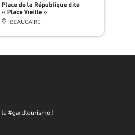
Place de la République dite
Eglis
« Place Vieille »
Pomm
BEAUCAIRE
BE
 le #gardtourisme !