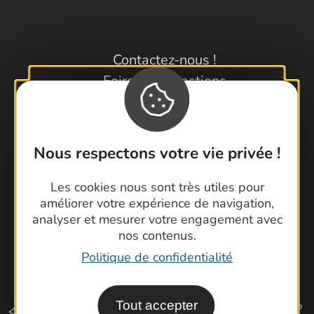
Contactez-nous !
Foire aux questions
Brochures
Cartoguides et Topoguides
Latitude Gard
Nous respectons votre vie privée !
Les cookies nous sont très utiles pour
améliorer votre expérience de navigation,
analyser et mesurer votre engagement avec
nos contenus.
Politique de confidentialité
Tout accepter