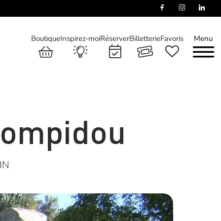
Boutique
Inspirez-moi
Réserver
Billetterie
Favoris
Menu
Pompidou
IN