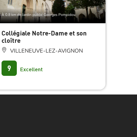
À 0.8 km de Jardin public Georges Pompidou
À 0.8 km d
Collégiale Notre-Dame et son
Musée
cloître
VI
VILLENEUVE-LEZ-AVIGNON
8.5
9
Excellent