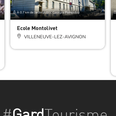
À 0.7 km de Jardin public Georges Pompidou
Ecole Montolivet
VILLENEUVE-LEZ-AVIGNON
#
Gard
Tourisme