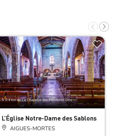
À 0.4 km de La Chapelle des Pénitents Gris
À 0.4 km d
L’Église Notre-Dame des Sablons
La Ch
AIGUES-MORTES
AI