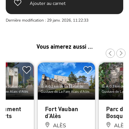
Ajouter au carnet
Dernière modification : 29 janv. 2026, 11:22:33
Vous aimerez aussi …
e La Statue de
À 0.2 km de La Statue de
À 0.3 km de La
 Fare Alais d’Alès
Gustave de La Fare Alais d’Alès
Gustave de La Far
onument
Fort Vauban
Parc du
orts
d’Alès
Bosquet 
ALÈS
ALÈS