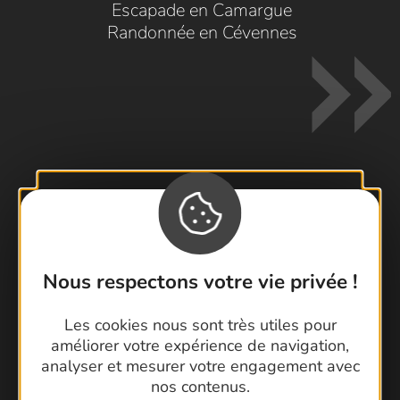
Escapade en Camargue
Randonnée en Cévennes
Contactez-nous !
Foire aux questions
Brochures
Nous respectons votre vie privée !
Cartoguides et Topoguides
Latitude Gard
Les cookies nous sont très utiles pour
améliorer votre expérience de navigation,
analyser et mesurer votre engagement avec
nos contenus.