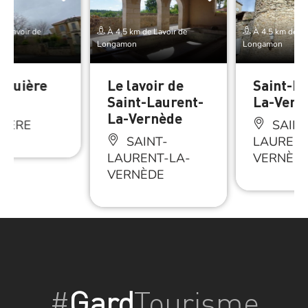
e Lavoir de
À 4.5 km de Lavoir de
À 4.5 km de La
Longamon
Longamon
uguière
Le lavoir de
Saint-La
Saint-Laurent-
La-Vern
La-Vernède
UIÈRE
SAINT
SAINT-
LAURENT
LAURENT-LA-
VERNÈD
VERNÈDE
#
Gard
Tourisme