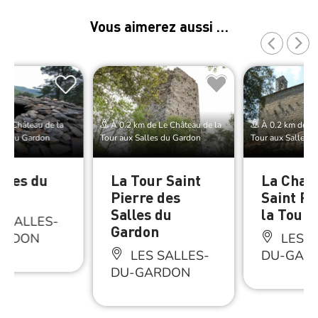
Vous aimerez aussi …
Le Château de la
À 0.2 km de Le Château de la
À 0.2 km de Le
les du Gardon
Tour aux Salles du Gardon
Tour aux Salles 
alles du
La Tour Saint
La Chap
on
Pierre des
Saint Pi
Salles du
la Tour
 SALLES-
Gardon
ARDON
LES S
LES SALLES-
DU-GAR
DU-GARDON