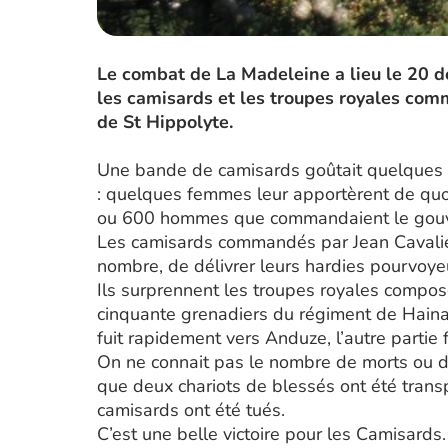
Le combat de La Madeleine a lieu le 20 d
les camisards et les troupes royales co
de St Hippolyte.
Une bande de camisards goûtait quelques 
: quelques femmes leur apportèrent de quoi
ou 600 hommes que commandaient le gouver
Les camisards commandés par Jean Cavalier e
nombre, de délivrer leurs hardies pourvoyeu
Ils surprennent les troupes royales compos
cinquante grenadiers du régiment de Haina
fuit rapidement vers Anduze, l’autre partie f
On ne connait pas le nombre de morts ou de
que deux chariots de blessés ont été trans
camisards ont été tués.
C’est une belle victoire pour les Camisards.