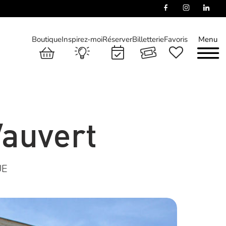
Boutique
Inspirez-moi
Réserver
Billetterie
Favoris
Menu
auvert
UE