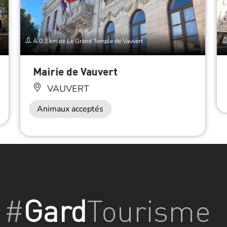
À 0.3 km de Le Grand Temple de Vauvert
Mairie de Vauvert
VAUVERT
Animaux acceptés
#
Gard
Tourisme