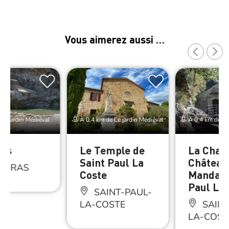
Vous aimerez aussi …
Le jardin Médiéval
À 0.4 km de Le jardin Médiéval
À 0.4 km de Le 
as
Le Temple de
La Chape
Saint Paul La
Château
NDRAS
Coste
Mandajo
Paul La 
SAINT-PAUL-
LA-COSTE
SAINT
LA-COST