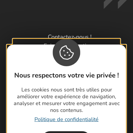
Contactez-nous !
Foire aux questions
Brochures
Cartoguides et Topoguides
Latitude Gard
Nous respectons votre vie privée !
Les cookies nous sont très utiles pour
améliorer votre expérience de navigation,
analyser et mesurer votre engagement avec
nos contenus.
Politique de confidentialité