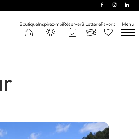
Boutique
Inspirez-moi
Réserver
Billetterie
Favoris
Menu
ur