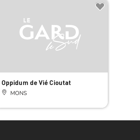
À 2.5 km 
Oppidum de Vié Cioutat
Eglis
MONS
MO