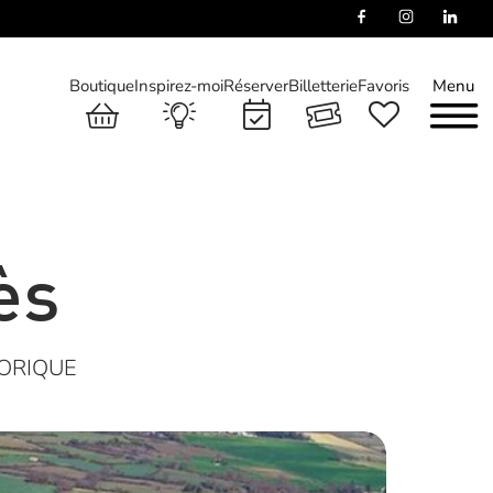
Boutique
Inspirez-moi
Réserver
Billetterie
Favoris
Menu
ès
TORIQUE