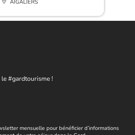
AIGALIERS
AI
 le #gardtourisme !
letter mensuelle pour bénéficier d’informations