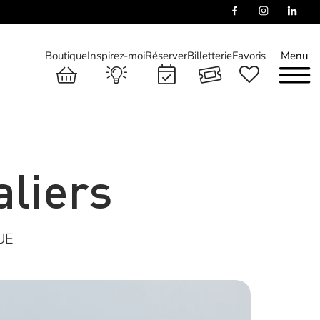
Boutique
Inspirez-moi
Réserver
Billetterie
Favoris
Menu
aliers
UE