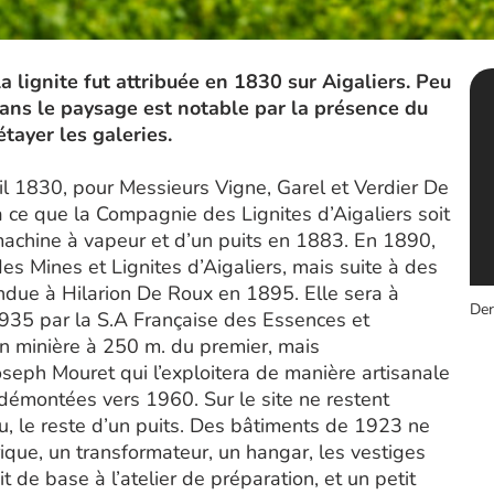
 lignite fut attribuée en 1830 sur Aigaliers. Peu
dans le paysage est notable par la présence du
étayer les galeries.
il 1830, pour Messieurs Vigne, Garel et Verdier De
’à ce que la Compagnie des Lignites d’Aigaliers soit
 machine à vapeur et d’un puits en 1883. En 1890,
es Mines et Lignites d’Aigaliers, mais suite à des
 vendue à Hilarion De Roux en 1895. Elle sera à
Der
935 par la S.A Française des Essences et
ion minière à 250 m. du premier, mais
seph Mouret qui l’exploitera de manière artisanale
 démontées vers 1960. Sur le site ne restent
u, le reste d’un puits. Des bâtiments de 1923 ne
que, un transformateur, un hangar, les vestiges
t de base à l’atelier de préparation, et un petit