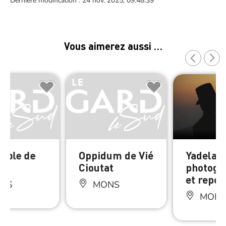
Dernière modification : 24 nov. 2025, 09:48:39
Vous aimerez aussi …
mple de
Oppidum de Vié
Yadelair
Cioutat
photogr
et repor
NS
MONS
MON