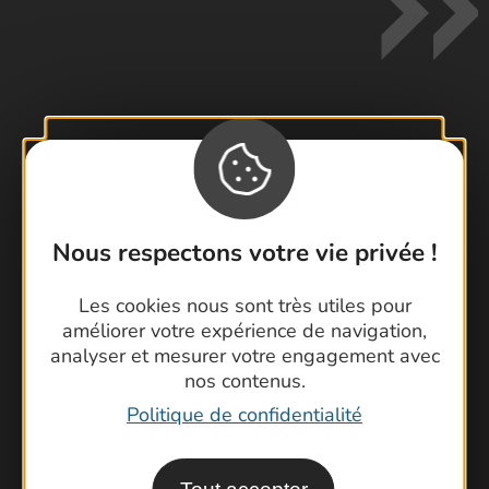
Contactez-nous !
Foire aux questions
Brochures
Nous respectons votre vie privée !
Cartoguides et Topoguides
Latitude Gard
Les cookies nous sont très utiles pour
améliorer votre expérience de navigation,
analyser et mesurer votre engagement avec
nos contenus.
Politique de confidentialité