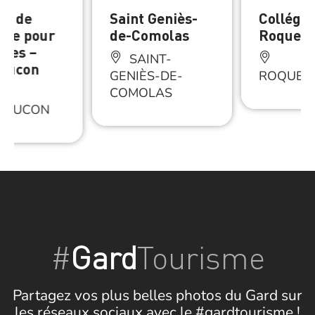
ne de
Saint Geniès-
Collégia
rge pour
de-Comolas
Roquem
ures –
SAINT-
aucon
GENIÈS-DE-
ROQUEM
COMOLAS
FAUCON
#
Gard
Tourisme
Partagez vos plus belles photos du Gard sur
les réseaux sociaux avec le #gardtourisme !