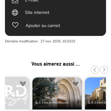
E-mail
Site internet
Ajouter au carnet
Dernière modification : 27 nov. 2025, 10:33:01
Vous aimerez aussi …
À 3 km de Montfaucon
À 3.5 km de M