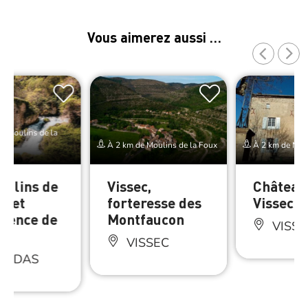
Vous aimerez aussi …
e Moulins de la
À 2 km de Moulins de la Foux
À 2 km de Moul
oulins de
Vissec,
Château
x et
forteresse des
Vissec
gence de
Montfaucon
VISSE
VISSEC
ANDAS