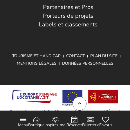
Partenaires et Pros
Porteurs de projets
Labels et classements
TOURISME ET HANDICAP
CONTACT
PLAN DU SITE
MENTIONS LÉGALES
DONNÉES PERSONNELLES
Projet cofinancé par le Fond Européen de Développement Régional
Menu
Boutique
Inspirez-moi
Réserver
Billetterie
Favoris