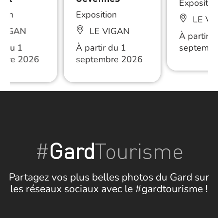
Expositio
tion
Exposition
LE VI
VIGAN
LE VIGAN
À partir d
r du 1
À partir du 1
septembr
mbre 2026
septembre 2026
#
Gard
Tourisme
Partagez vos plus belles photos du Gard sur
les réseaux sociaux avec le #gardtourisme !