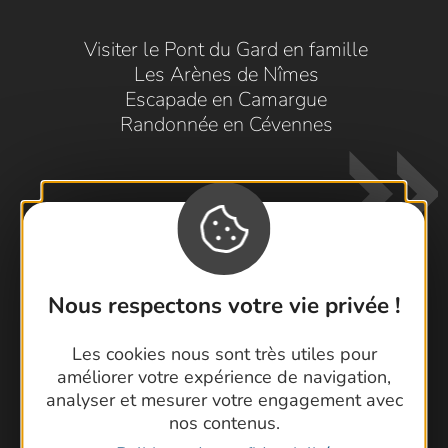
Visiter le Pont du Gard en famille
Les Arènes de Nîmes
Escapade en Camargue
Randonnée en Cévennes
Nous respectons votre vie privée !
Contactez-nous !
Les cookies nous sont très utiles pour
Foire aux questions
améliorer votre expérience de navigation,
Brochures
analyser et mesurer votre engagement avec
Cartoguides et Topoguides
nos contenus.