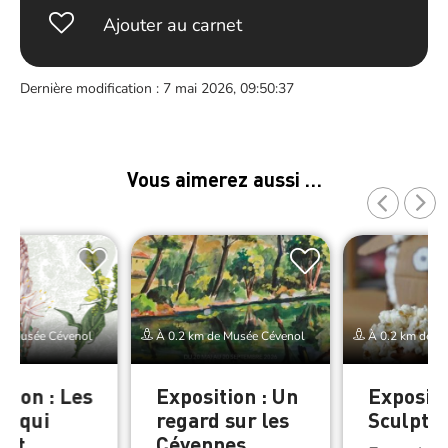
Ajouter au carnet
Dernière modification : 7 mai 2026, 09:50:37
Vous aimerez aussi …
de Musée Cévenol
À 0.2 km de Musée Cévenol
À 0.2 km de M
tion : Les
Exposition : Un
Expositi
es qui
regard sur les
Sculptu
ent
Cévennes