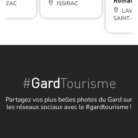
Roman
LAZAC
ISSIRAC
LAVAL
SAINT-
#
Gard
Tourisme
Partagez vos plus belles photos du Gard sur
les réseaux sociaux avec le #gardtourisme !