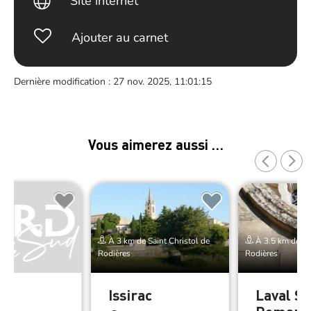
Site internet
Ajouter au carnet
Dernière modification : 27 nov. 2025, 11:01:15
Vous aimerez aussi …
À 3 km de Saint Christol de
À 3.5 km de Sai
Rodières
Rodières
ac
Issirac
Laval Sa