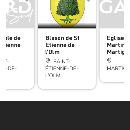
mple de
Blason de St
Eglise S
 Etienne
Etienne de
Martin 
Olm
l’Olm
Martign
NT-
SAINT-
NE-DE-
ÉTIENNE-DE-
MARTIG
L’OLM