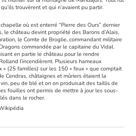
il fit monter sur la montagne de Mandajors. Tout fut
qu’ils trouvèrent et qui n’avaient pu partir.
chapelle où est enterré “Pierre des Ours” dernier
 le château devint propriété des Barons d’Alais,
uration, le Comte de Broglie, commandant militaire
 Dragons commandée par le capitaine du Vidal.
isant en partie le château pour le rendre
e Rolland l’incendièrent. Plusieurs hameaux
x » (25 familles) sur les 150 « feux » que comptait
 Cendras, châtaignes et mûriers étaient la
in, peu de blé et on on produisait des taillis de
es fouilles ont permis de mettre à jour les sous-
llés dans le rocher.
 Wikipédia