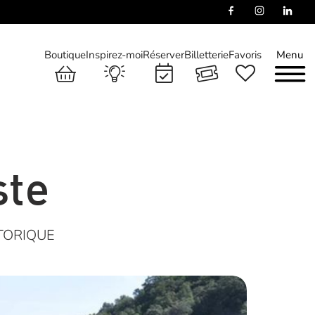
Boutique
Inspirez-moi
Réserver
Billetterie
Favoris
Menu
ste
TORIQUE