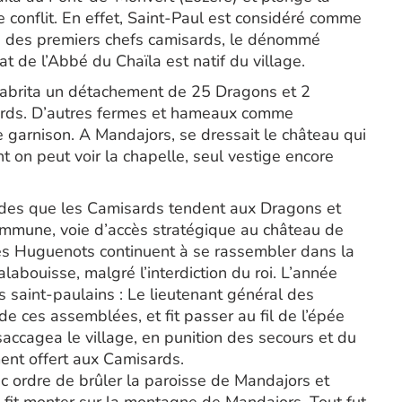
onflit. En effet, Saint-Paul est considéré comme
’un des premiers chefs camisards, le dénommé
t de l’Abbé du Chaïla est natif du village.
 abrita un détachement de 25 Dragons et 2
isards. D’autres fermes et hameaux comme
de garnison. A Mandajors, se dressait le château qui
 on peut voir la chapelle, seul vestige encore
es que les Camisards tendent aux Dragons et
ommune, voie d’accès stratégique au château de
les Huguenots continuent à se rassembler dans la
labouisse, malgré l’interdiction du roi. L’année
s saint-paulains : Le lieutenant général des
e ces assemblées, et fit passer au fil de l’épée
saccagea le village, en punition des secours et du
ent offert aux Camisards.
c ordre de brûler la paroisse de Mandajors et