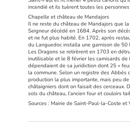
Saint-Paul et fit mener 4 petits canons qu’
incendié et ils tuèrent toutes les personnes 
Chapelle et château de Mandajors
Il ne reste du château de Mandajors que la 
Seigneur décédé en 1684. Après son décès,
et ne fut plus habité. En 1702, après resta
du Languedoc installa une garnison de 50
Les Dragons se retirèrent en 1703 en détru
inutilisable et le 8 février les camisards d
dépendaient de sa juridiction dont 25 « feu
la commune. Selon un registre des Abbés de
production la plus importante, mais peu de v
châtaigniers dont on faisait des cerceaux. D
sols du château, l’ancien four et couloirs tai
Sources : Mairie de Saint-Paul-la-Coste et