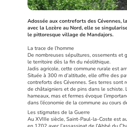
Adossée aux contreforts des Cévennes, l
avec la Lozère au Nord, elle se singularise
le pittoresque village de Mandajors.
La trace de l’homme
De nombreuses sépultures, ossements et g
le territoire dès la fin du néolithique.
Jadis agricole, cette commune rurale est arr
Située à 300 m d’altitude, elle offre des 
contreforts des Cévennes. Ses terres sont r
de châtaigniers et de pins dans le schiste. 
hameaux, mas et fermes évoque l’importance d
dans l’économie de la commune au cours des
Les stigmates de la Guerre
Au XVIIIe siècle, Saint-Paul-la-Coste est au
en 1702 avec l’assassinat de l’Abbé du Ch