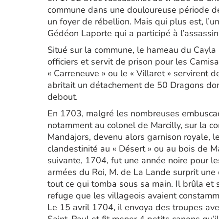
commune dans une douloureuse période de c
un foyer de rébellion. Mais qui plus est, l
Gédéon Laporte qui a participé à l’assassina
Situé sur la commune, le hameau du Cayla
officiers et servit de prison pour les Cam
« Carreneuve » ou le « Villaret » servirent 
abritait un détachement de 50 Dragons dont
debout.
En 1703, malgré les nombreuses embuscad
notamment au colonel de Marcilly, sur la c
Mandajors, devenu alors garnison royale, 
clandestinité au « Désert » ou au bois de Ma
suivante, 1704, fut une année noire pour le
armées du Roi, M. de La Lande surprit une d
tout ce qui tomba sous sa main. Il brûla et 
refuge que les villageois avaient constamm
Le 15 avril 1704, il envoya des troupes ave