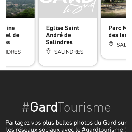
moine
Eglise Saint
Parc Mu
riel de
André de
des Isna
dres
Salindres
SALI
LINDRES
SALINDRES
#
Gard
Tourisme
Partagez vos plus belles photos du Gard sur
les réseaux sociaux avec le #gardtourisme !