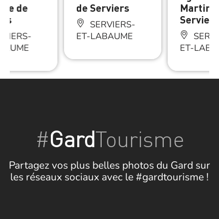
oge de
de Serviers
Martin 
ers
Serviers
SERVIERS-
VIERS-
ET-LABAUME
SERVI
ABAUME
ET-LAB
#
Gard
Tourisme
Partagez vos plus belles photos du Gard sur
les réseaux sociaux avec le #gardtourisme !