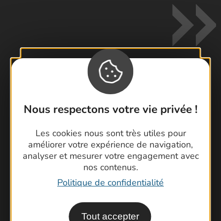
Contactez-nous !
Foire aux questions
Nous respectons votre vie privée !
Brochures
Les cookies nous sont très utiles pour
Cartoguides et Topoguides
améliorer votre expérience de navigation,
Latitude Gard
analyser et mesurer votre engagement avec
nos contenus.
Politique de confidentialité
Tout accepter