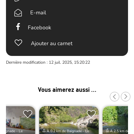
E-mail
Facebook
Ajouter au carnet
Dernière modification : 12 juil. 2025, 15:20:22
Vous aimerez aussi …
Baignade – Le
À 0.2 km de Baignade – Le
À 2.5 km de Ba