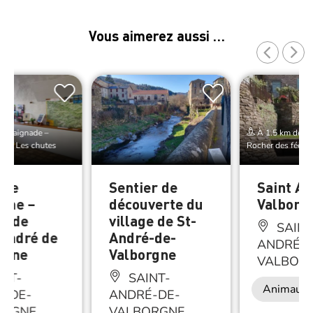
Vous aimerez aussi …
e Baignade –
À 1.5 km de Ba
es / Les chutes
Rocher des fées /
 de
Sentier de
Saint An
sme –
découverte du
Valborg
u de
village de St-
SAINT
 André de
André-de-
ANDRÉ-D
rgne
Valborgne
VALBOR
NT-
SAINT-
Animaux 
É-DE-
ANDRÉ-DE-
ORGNE
VALBORGNE