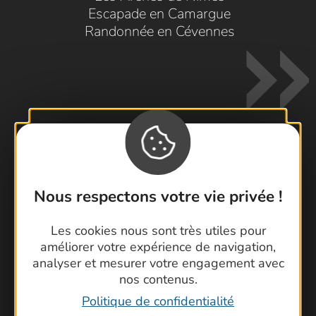
Escapade en Camargue
Randonnée en Cévennes
Contactez-nous !
Nous respectons votre vie privée !
Foire aux questions
Brochures
Les cookies nous sont très utiles pour
Cartoguides et Topoguides
améliorer votre expérience de navigation,
Latitude Gard
analyser et mesurer votre engagement avec
nos contenus.
Politique de confidentialité