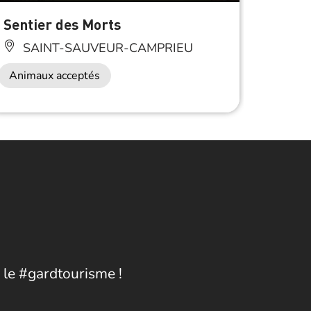
Sentier des Morts
L’Arb
des P
SAINT-SAUVEUR-CAMPRIEU
SA
Animaux acceptés
Anima
 le #gardtourisme !