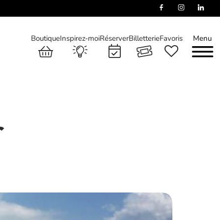
Boutique
Inspirez-moi
Réserver
Billetterie
Favoris
Menu
r