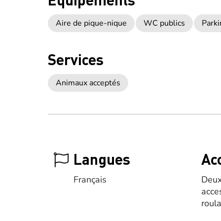
Aire de pique-nique
WC publics
Parki
Services
Animaux acceptés
Langues
Acc
Français
Deux
acce
roul