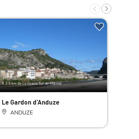
À 2.5 km de Le Grand Tuf de Maliver
À 11.5 km 
Le Gardon d’Anduze
Le Ga
ANDUZE
SA