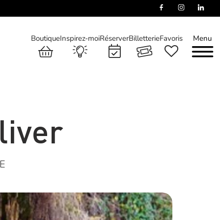
Boutique
Inspirez-moi
Réserver
Billetterie
Favoris
Menu
liver
E