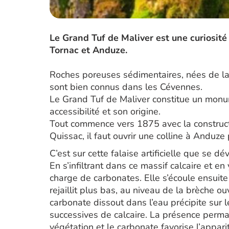
Le Grand Tuf de Maliver est une curiosité 
Tornac et Anduze.
Roches poreuses sédimentaires, nées de la p
sont bien connus dans les Cévennes.
Le Grand Tuf de Maliver constitue un monu
accessibilité et son origine.
Tout commence vers 1875 avec la constructi
Quissac, il faut ouvrir une colline à Anduz
C’est sur cette falaise artificielle que se dé
En s’infiltrant dans ce massif calcaire et e
charge de carbonates. Elle s’écoule ensuite à
rejaillit plus bas, au niveau de la brèche ou
carbonate dissout dans l’eau précipite sur
successives de calcaire. La présence perm
végétation et le carbonate favorise l’appa