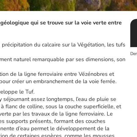
géologique qui se trouve sur la voie verte entre
récipitation du calcaire sur la Végétation, les tufs
Der
ment naturel remarquable par ses dimensions, son
on de la ligne ferroviaire entre Vézénobres et
e pour créer un embranchement de la voie ferrée.
veloppe le Tuf.
n y séjournant assez longtemps, l’eau de pluie se
 flanc de colline, sous la couche superficielle, et
verte par les travaux de la ligne ferroviaire. Le
 les supports présents, formant des couches
anente d’eau permet le développement de la
rition de certaines espèces, comme les mousses.