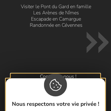
Visiter le Pont du Gard en famille
Les Arènes de Nîmes
Escapade en Camargue
Randonnée en Cévennes
Contactez-nous !
Foire aux questions
Brochures
Cartoguides et Topoguides
Nous respectons votre vie privée !
Latitude Gard