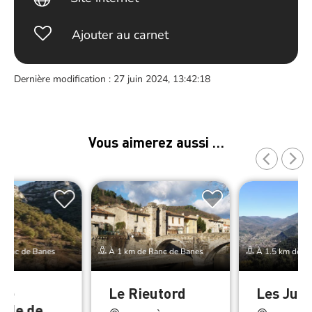
Ajouter au carnet
Dernière modification : 27 juin 2024, 13:42:18
Vous aimerez aussi …
 Ranc de Banes
À 1 km de Ranc de Banes
À 1.5 km de Ra
ve
Le Rieutord
Les Jum
elle de