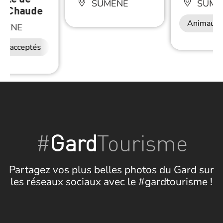
SUMÈNE
SUMÈ
e Chaude
Animaux 
MÈNE
ux acceptés
#
Gard
Tourisme
Partagez vos plus belles photos du Gard sur
les réseaux sociaux avec le #gardtourisme !