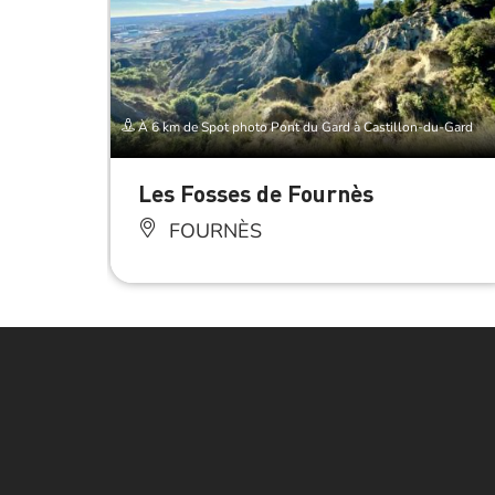
À 6 km de Spot photo Pont du Gard à Castillon-du-Gard
Les Fosses de Fournès
FOURNÈS