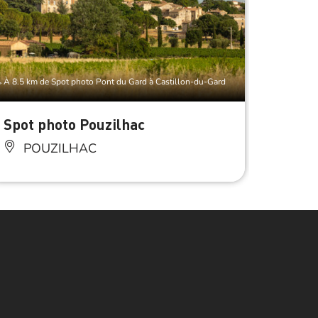
À 8.5 km de Spot photo Pont du Gard à Castillon-du-Gard
À 10.5 km 
Spot photo Pouzilhac
Spot 
POUZILHAC
SA