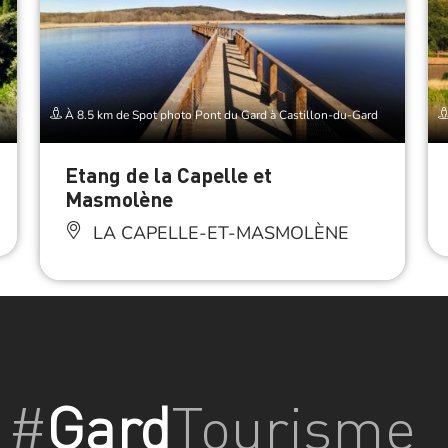
À 8.5 km de Spot photo Pont du Gard à Castillon-du-Gard
Etang de la Capelle et
Masmolène
LA CAPELLE-ET-MASMOLÈNE
#
Gard
Tourisme