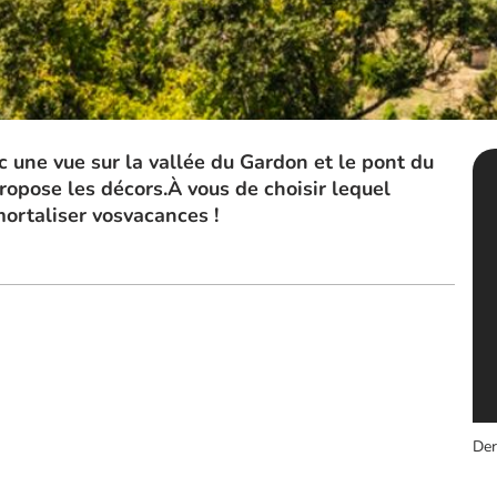
 une vue sur la vallée du Gardon et le pont du
ropose les décors.À vous de choisir lequel
ortaliser vosvacances !
Der