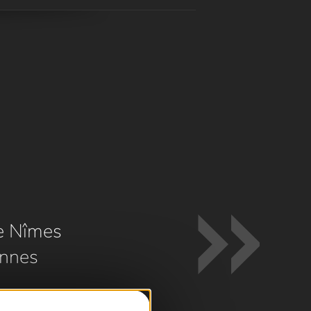
e Nîmes
nnes