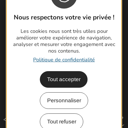
Nous respectons votre vie privée !
Contactez-nous !
Foire aux questions
Les cookies nous sont très utiles pour
Brochures
améliorer votre expérience de navigation,
Cartoguides et Topoguides
analyser et mesurer votre engagement avec
nos contenus.
Latitude Gard
Politique de confidentialité
Tout accepter
Personnaliser
Tout refuser