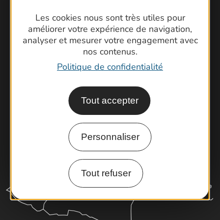
Contactez-nous !
Les cookies nous sont très utiles pour
Foire aux questions
améliorer votre expérience de navigation,
analyser et mesurer votre engagement avec
Brochures
nos contenus.
Cartoguides et Topoguides
Politique de confidentialité
Latitude Gard
Tout accepter
Personnaliser
Tout refuser