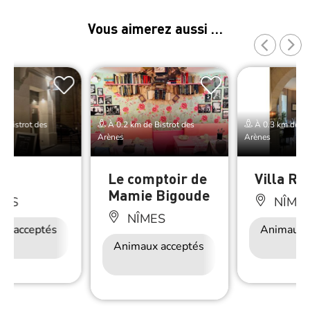
Vous aimerez aussi …
e Bistrot des
À 0.2 km de Bistrot des
À 0.3 km de Bis
Arènes
Arènes
in
Le comptoir de
Villa R
Mamie Bigoude
MES
NÎME
NÎMES
ux acceptés
Accès Internet
Animaux 
Wifi
Animaux acceptés
Accès Internet
Wifi