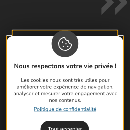
Contactez-nous !
Foire aux questions
Brochures
Nous respectons votre vie privée !
Cartoguides et Topoguides
Latitude Gard
Les cookies nous sont très utiles pour
améliorer votre expérience de navigation,
analyser et mesurer votre engagement avec
nos contenus.
Politique de confidentialité
Tout accepter